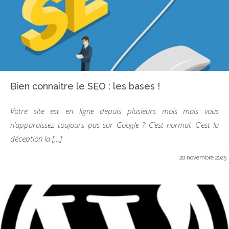
Bien connaitre le SEO : les bases !
Votre site est en ligne depuis plusieurs mois mais vous
n’apparaissez toujours pas sur Google ? C’est normal. C’est la
déception la […]
20 novembre 2025