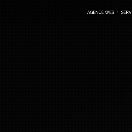
Agence Web
DEMANDER UN DEVIS
AGENCE WEB
SERV
Services informatiques
Créations
Le blog
Nous contacter