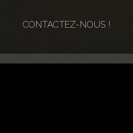
CONTACTEZ-NOUS !
ique 03380 Huriel
04 70
00 / 14:00-18:00
conta
0-12:00