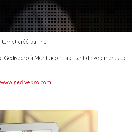
ernet créé par ineï.
ciété Gedivepro à Montluçon, fabricant de vêtements de
www.gedivepro.com