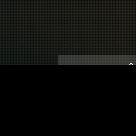
43B rue de la Républ
lun-jeu : 9:00-12:
ven : 9:0