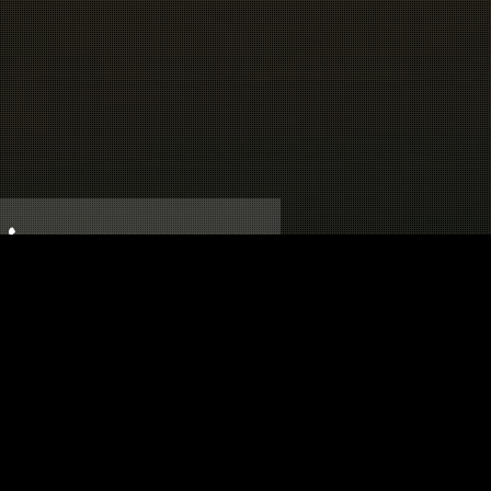
 28 07 04
ct@inei.fr