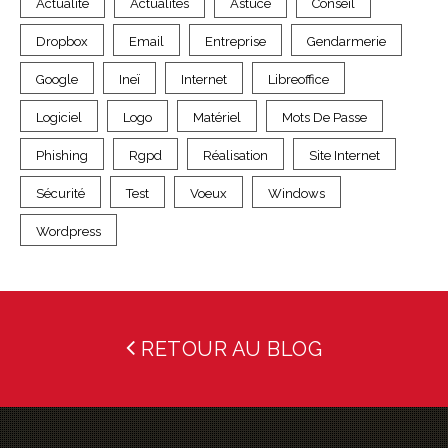
Actualité
Actualités
Astuce
Conseil
Dropbox
Email
Entreprise
Gendarmerie
Google
Ineï
Internet
Libreoffice
Logiciel
Logo
Matériel
Mots De Passe
Phishing
Rgpd
Réalisation
Site Internet
Sécurité
Test
Voeux
Windows
Wordpress
RETOUR AU BLOG