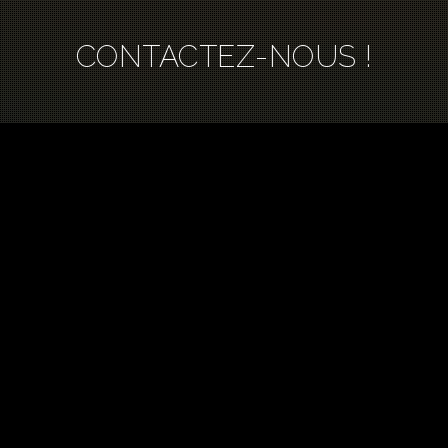
CONTACTEZ-NOUS !
43B rue de la République 03380 Huriel
lun-jeu : 9:00-12:00 / 14:00-18:00
ven :
9:00-12:00
04 70 28 07 04
contact@inei.fr