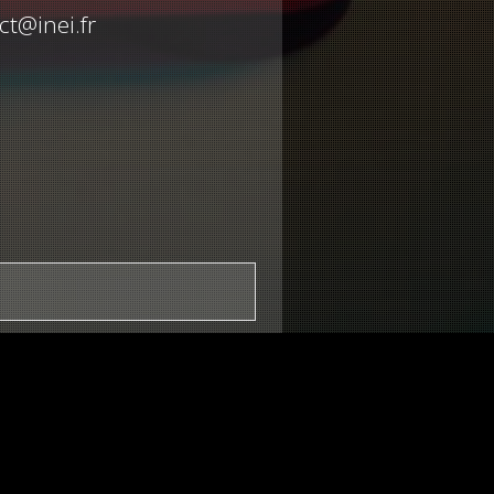
ct@inei.fr