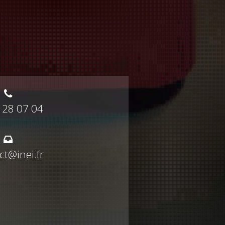
 28 07 04
ct@inei.fr