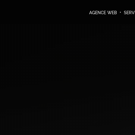
Agence Web
DEMANDER UN DEVIS
AGENCE WEB
SERV
Services informatiques
Créations
Le blog
Nous contacter