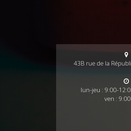
43B rue de la Républ
lun-jeu : 9:00-12:
ven : 9:0