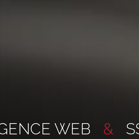
GENCE WEB
&
SS