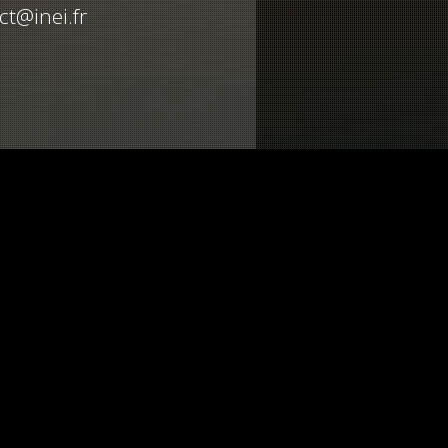
ct@inei.fr