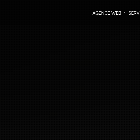
Agence Web
DEMANDER UN DEVIS
AGENCE WEB
SERV
Services informatiques
Créations
Le blog
Nous contacter