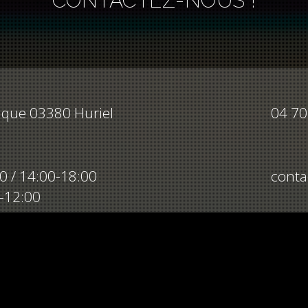
CONTACTEZ-NOUS !
ique 03380 Huriel
04 70
00 / 14:00-18:00
conta
0-12:00