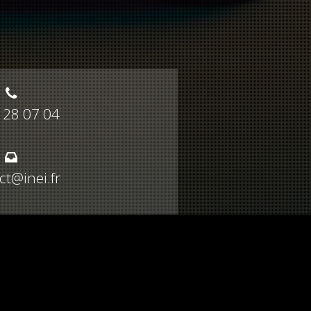
 28 07 04
ct@inei.fr