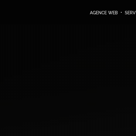
Agence Web
DEMANDER UN DEVIS
AGENCE WEB
SERV
Services informatiques
Créations
Le blog
Nous contacter