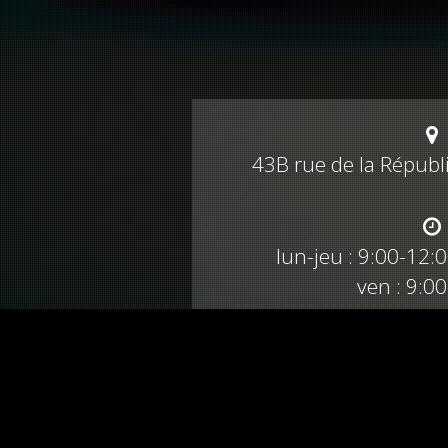
43B rue de la Républ
lun-jeu : 9:00-12:
ven : 9:0